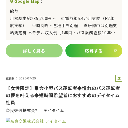
Google Map
）
給与
月額基本給235,700円～ ※賞与年5.4か月支給（R7年
度実績） ※時間外・各種手当別途 ※研修中は別途支
給規定有 ＊モデル収入例［1年目・バス乗務経験10年…
詳しく見る
応募する
正
更新日
2026-07-29
社
【女性限定】乗合小型バス運転者◆憧れのバス運転者
員
の夢を叶える◆短時間希望者におすすめのデイタイム
社員
奈良交通株式会社 デイタイム