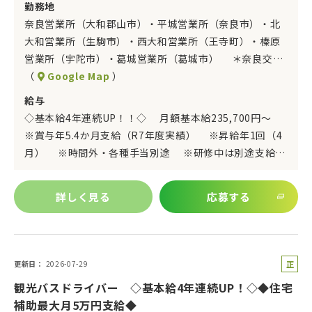
勤務地
奈良営業所（大和郡山市）・平城営業所（奈良市）・北
大和営業所（生駒市）・西大和営業所（王寺町）・榛原
営業所（宇陀市）・葛城営業所（葛城市） ＊奈良交…
（
Google Map
）
給与
◇基本給4年連続UP！！◇ 月額基本給235,700円～
※賞与年5.4か月支給（R7年度実績） ※昇給年1回（4
月） ※時間外・各種手当別途 ※研修中は別途支給…
詳しく見る
応募する
正
更新日
2026-07-29
社
観光バスドライバー ◇基本給4年連続UP！◇◆住宅
員
補助最大月5万円支給◆