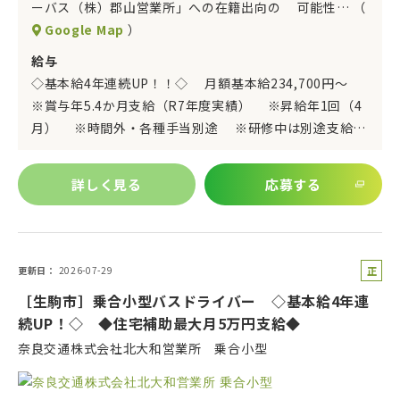
ーバス（株）郡山営業所」への在籍出向の 可能性… （
Google Map
）
給与
◇基本給4年連続UP！！◇ 月額基本給234,700円～
※賞与年5.4か月支給（R7年度実績） ※昇給年1回（4
月） ※時間外・各種手当別途 ※研修中は別途支給…
詳しく見る
応募する
正
更新日
2026-07-29
社
［生駒市］乗合小型バスドライバー ◇基本給4年連
員
続UP！◇ ◆住宅補助最大月5万円支給◆
奈良交通株式会社北大和営業所 乗合小型