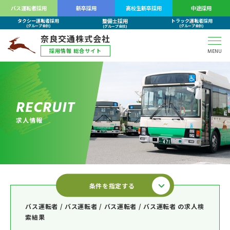
バス運転者採用
新卒採用
高校生新卒採用
中途採用
整備士採用
タクシー運転者採用
トラック運転者採用
(グループ会社)
(グループ会社)
(グループ会社)
奈良交通株式会社
採用情報 総合サイト
MENU
R
E
C
R
U
I
T
求
人
情
報
条件を指定する
バス運転者 / バス運転者 / バス運転者 / バス運転者 の求人検
索結果