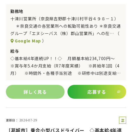
勤務地
十津川営業所（奈良県吉野郡十津川村平谷４９８－１）
＊奈良交通の各営業所への転勤可能性あり ＊奈良交通
グループ「エヌシーバス（株）郡山営業所」への在… （
Google Map
）
給与
◇基本給4年連続UP！！◇ 月額基本給234,700円～
※賞与年5.4か月支給（R7年度実績） ※昇給年1回（4
月） ※時間外・各種手当別途 ※研修中は別途支給…
詳しく見る
応募する
正
更新日
2026-07-29
社
［葛城市］乗合小型バスドライバー ◇基本給4年連