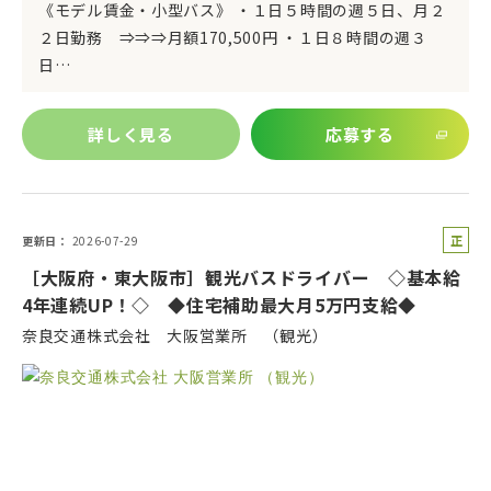
《モデル賃金・小型バス》 ・１日５時間の週５日、月２
２日勤務 ⇒⇒⇒月額170,500円 ・１日８時間の週３
日…
詳しく見る
応募する
正
更新日
2026-07-29
社
［大阪府・東大阪市］観光バスドライバー ◇基本給
員
4年連続UP！◇ ◆住宅補助最大月5万円支給◆
奈良交通株式会社 大阪営業所 （観光）