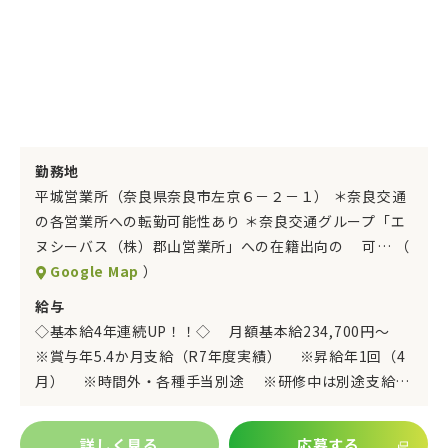
勤務地
平城営業所（奈良県奈良市左京６－２－１） ＊奈良交通
の各営業所への転勤可能性あり ＊奈良交通グループ「エ
ヌシーバス（株）郡山営業所」への在籍出向の 可… （
Google Map
）
給与
◇基本給4年連続UP！！◇ 月額基本給234,700円～
※賞与年5.4か月支給（R7年度実績） ※昇給年1回（4
月） ※時間外・各種手当別途 ※研修中は別途支給…
詳しく見る
応募する