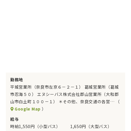
勤務地
平城営業所（奈良市左京６－２－１） 葛城営業所（葛城
市忍海５０） エヌシーバス株式会社郡山営業所（大和郡
山市白土町１００－１） ＊その他、奈良交通の各営… （
Google Map
）
給与
時給1,550円（小型バス） 1,650円（大型バス）