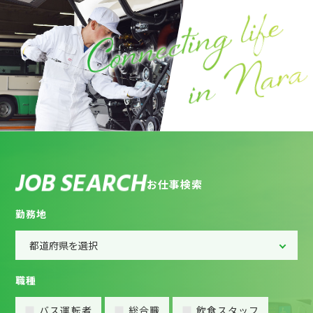
J
O
B
S
E
A
R
C
H
お
仕
事
検
索
勤務地
職種
バス運転者
総合職
飲食スタッフ