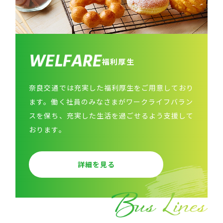
W
E
L
F
A
R
E
福
利
厚
生
奈良交通では充実した福利厚生をご用意しており
ます。働く社員のみなさまがワークライフバラン
スを保ち、充実した生活を過ごせるよう支援して
おります。
詳細を見る