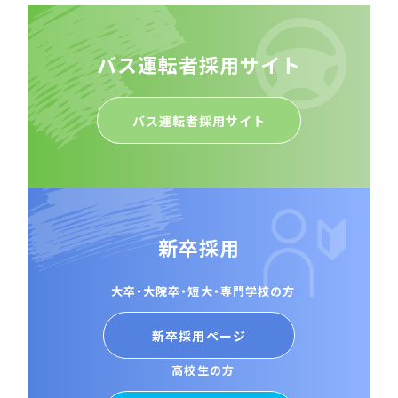
バ
ス
運
転
者
採
用
サ
イ
ト
バス運転者採用サイト
新
卒
採
用
大卒・大院卒・短大・専門学校の方
新卒採用ページ
高校生の方