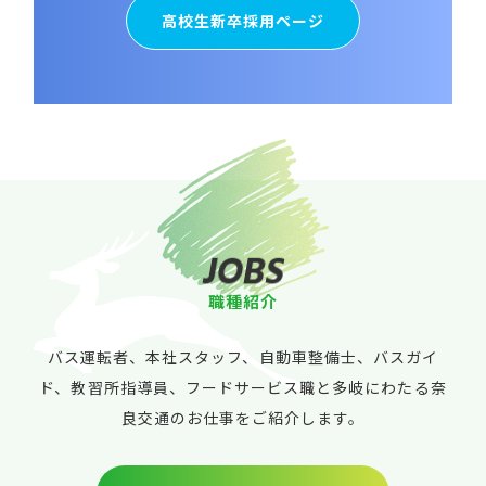
高校生新卒採用ページ
J
O
B
S
職
種
紹
介
バス運転者、本社スタッフ、自動車整備士、バスガイ
ド、教習所指導員、フードサービス職と多岐にわたる奈
良交通のお仕事をご紹介します。