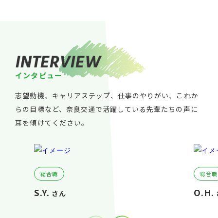
I
N
T
E
R
V
I
E
W
イ
ン
タ
ビ
ュ
ー
志望動機、キャリアステップ、仕事のやりがい、これか
らの目標など、奈良交通で活躍している先輩たちの声に
耳を傾けてください。
総合職
総合職
S.Y.
O.H.
さん
さん