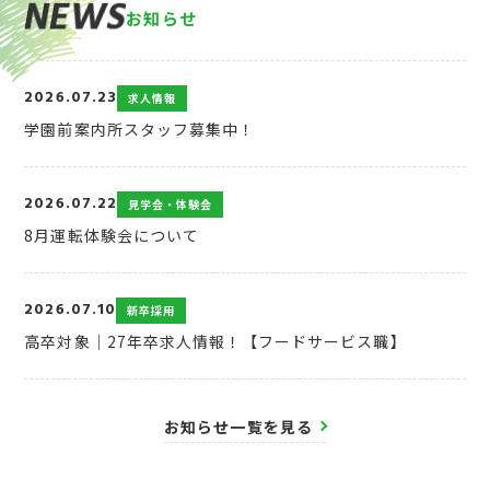
N
E
W
S
お
知
ら
せ
2026.07.23
求人情報
学園前案内所スタッフ募集中！
2026.07.22
見学会・体験会
8月運転体験会について
2026.07.10
新卒採用
高卒対象｜27年卒求人情報！【フードサービス職】
お知らせ一覧を見る