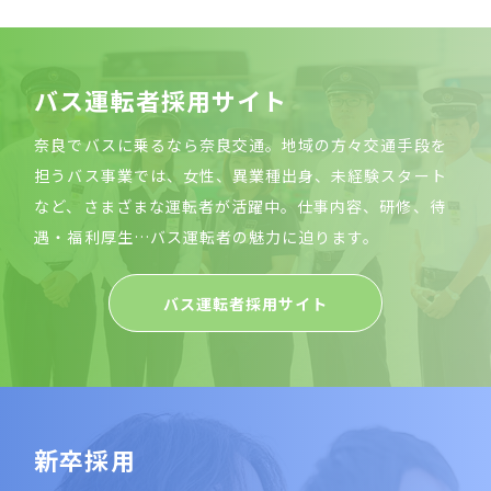
バ
ス
運
転
者
採
用
サ
イ
ト
奈良でバスに乗るなら奈良交通。地域の方々交通手段を
担うバス事業では、女性、異業種出身、未経験スタート
など、さまざまな運転者が活躍中。仕事内容、研修、待
遇・福利厚生…バス運転者の魅力に迫ります。
バス運転者採用サイト
新
卒
採
用