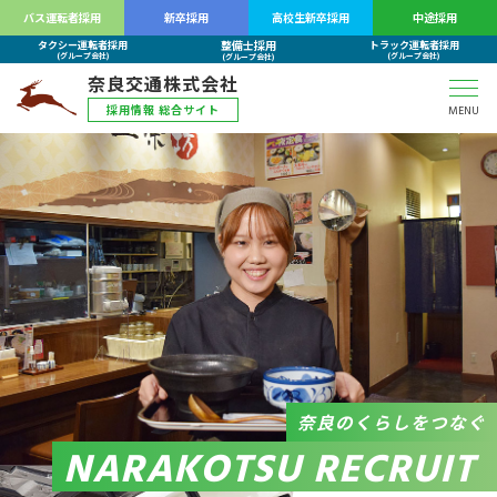
バス運転者採用
新卒採用
高校生新卒採用
中途採用
整備士採用
タクシー運転者採用
トラック運転者採用
(グループ会社)
(グループ会社)
(グループ会社)
奈良交通株式会社
採用情報 総合サイト
MENU
奈良のくらしをつなぐ
NARAKOTSU RECRUIT