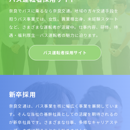
奈良でバスに乗るなら奈良交通。地域の方々交通手段を
担うバス事業では、女性、異業種出身、未経験スタート
など、さまざまな運転者が活躍中。仕事内容、研修、待
遇・福利厚生…バス運転者の魅力に迫ります。
バス運転者採用サイト
新
卒
採
用
奈良交通は、バス事業を核に幅広く事業を展開していま
す。そんな当社の基幹社員としての活躍を期待されるの
が新卒社員です。さまざまな仕事、多様なキャリアステ