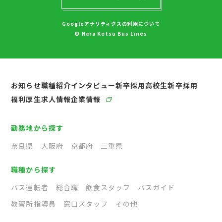
Googleアナリティクスの利用について
© Nara Kotsu Bus Lines
お知らせ
職種紹介
インタビュー
新卒採用
高校生新卒採用
福利厚生
求人情報
企業情報
勤務地から探す
奈良県
大阪府
京都府
三重県
職種から探す
バス運転者
総合職
飲食スタッフ
バスガイド
教習所指導員
窓口スタッフ
その他