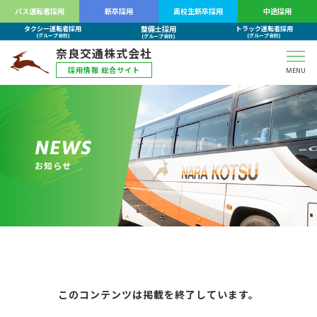
バス運転者採用
新卒採用
高校生新卒採用
中途採用
整備士採用
タクシー運転者採用
トラック運転者採用
(グループ会社)
(グループ会社)
(グループ会社)
奈良交通株式会社
採用情報 総合サイト
MENU
N
E
W
S
お
知
ら
せ
このコンテンツは掲載を終了しています。