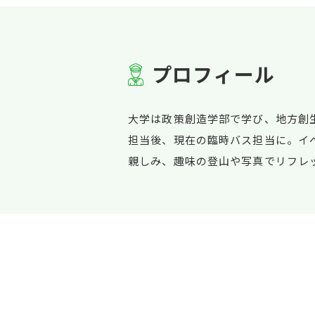
プ
ロ
フ
ィ
ー
ル
大学は政策創造学部で学び、地方創
担当後、現在の臨時バス担当に。イ
親しみ、趣味の登山や写真でリフレ