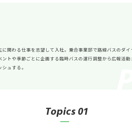
生に関わる仕事を志望して入社。乗合事業部で路線バスのダイ
ベントや季節ごとに企画する臨時バスの運行調整から広報活動
ッシュする。
T
o
p
i
c
s
01