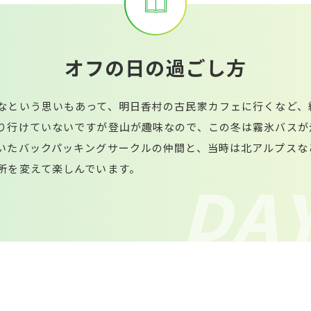
オ
フ
の
日
の
過
ご
し
方
なという思いもあって、明日香村の古民家カフェに行くなど、
り行けていないですが登山が趣味なので、この冬は霧氷バスが
いたバックパッキングサークルの仲間と、当時は北アルプスな
所を変えて楽しんでいます。