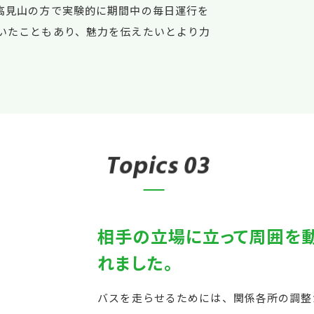
高見山の方で実験的に期間中の毎日運行を
いたこともあり、魅力を伝えたいとより力
T
o
p
i
c
s
03
相手の立場に立って周囲を動
れました。
バスを走らせるためには、関係各所の調整