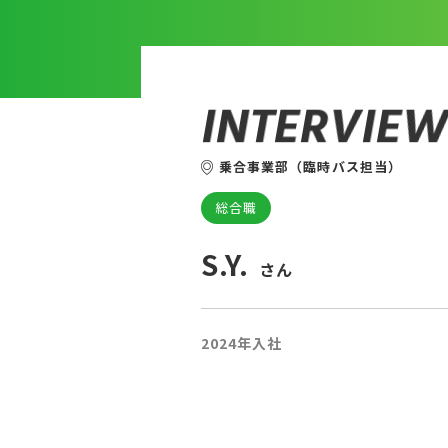
I
N
T
E
R
V
I
E
乗合事業部（臨時バス担当）
総合職
S.Y.
さん
2024年入社