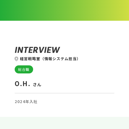
I
N
T
E
R
V
I
E
W
経営戦略室（情報システム担当）
総合職
O.H.
さん
2024年入社