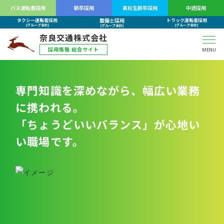
バス運転者採用
新卒採用
高校生新卒採用
中途採用
整備士採用
タクシー運転者採用
トラック運転者採用
(グループ会社)
(グループ会社)
(グループ会社)
奈良交通株式会社
採用情報 総合サイト
MENU
専門知識を深めながら、幅広い業務
に携われる。
「ちょうどいいバランス」が心地い
い職場です。