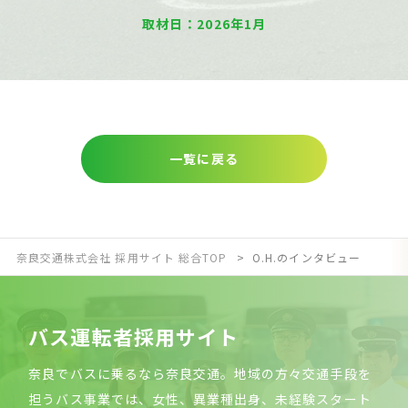
取材日：2026年1月
一覧に戻る
奈良交通株式会社 採用サイト 総合TOP
O.H.のインタビュー
バ
ス
運
転
者
採
用
サ
イ
ト
奈良でバスに乗るなら奈良交通。地域の方々交通手段を
担うバス事業では、女性、異業種出身、未経験スタート