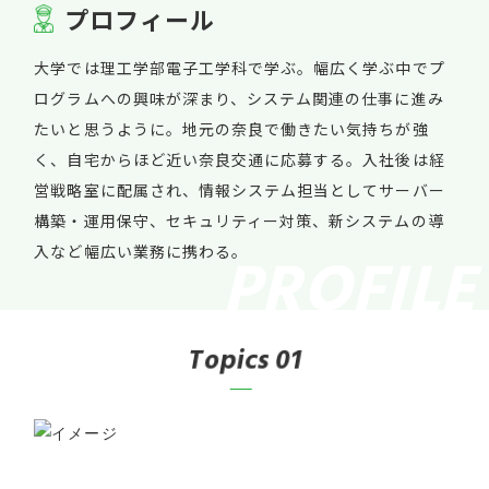
プ
ロ
フ
ィ
ー
ル
大学では理工学部電子工学科で学ぶ。幅広く学ぶ中でプ
ログラムへの興味が深まり、システム関連の仕事に進み
たいと思うように。地元の奈良で働きたい気持ちが強
く、自宅からほど近い奈良交通に応募する。入社後は経
営戦略室に配属され、情報システム担当としてサーバー
構築・運用保守、セキュリティー対策、新システムの導
入など幅広い業務に携わる。
T
o
p
i
c
s
01