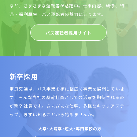
など、さまざまな運転者が活躍中。仕事内容、研修、待
遇・福利厚生…バス運転者の魅力に迫ります。
バス運転者採用サイト
新
卒
採
用
奈良交通は、バス事業を核に幅広く事業を展開していま
す。そんな当社の基幹社員としての活躍を期待されるの
が新卒社員です。さまざまな仕事、多様なキャリアステ
ップ。まずは知ることから始めませんか。
大卒・大院卒・短大・専門学校の方