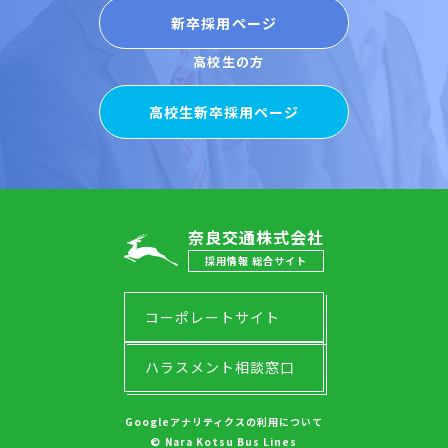
新卒採用ページ
高校生の方
高校生新卒採用ページ
奈良交通株式会社
採用情報 総合サイト
コーポレートサイト
ハラスメント相談窓口
Googleアナリティクスの利用について
© Nara Kotsu Bus Lines