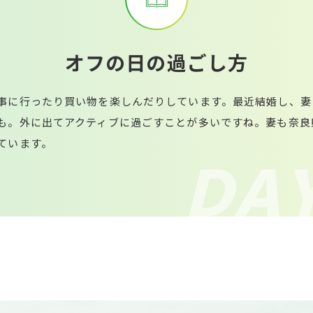
オ
フ
の
日
の
過
ご
し
方
事に行ったり買い物を楽しんだりしています。最近結婚し、妻
も。外に出てアクティブに過ごすことが多いですね。妻も奈良
ています。