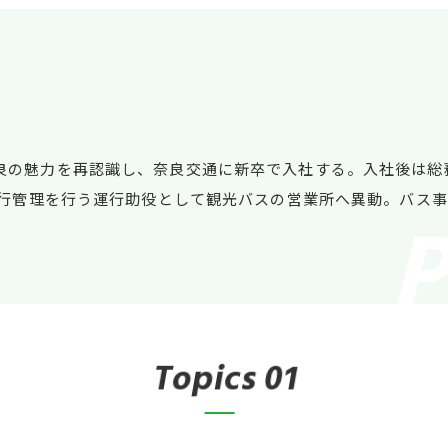
良の魅力を再認識し、奈良交通に新卒で入社する。入社後は総
に運行管理を行う運行助役として観光バスの営業所へ異動。バス
T
o
p
i
c
s
01