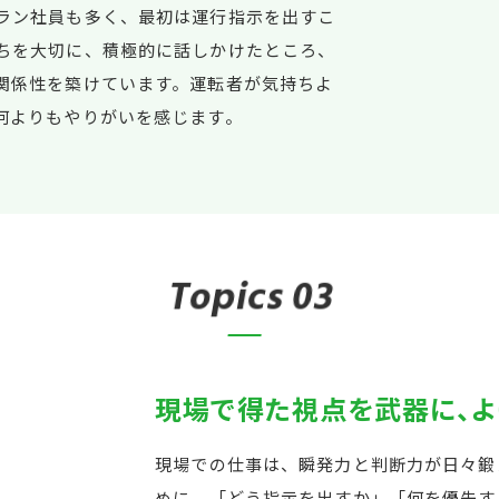
ラン社員も多く、最初は運行指示を出すこ
ちを大切に、積極的に話しかけたところ、
関係性を築けています。運転者が気持ちよ
何よりもやりがいを感じます。
T
o
p
i
c
s
03
現場で得た視点を武器に、よ
現場での仕事は、瞬発力と判断力が日々鍛
めに、「どう指示を出すか」「何を優先す