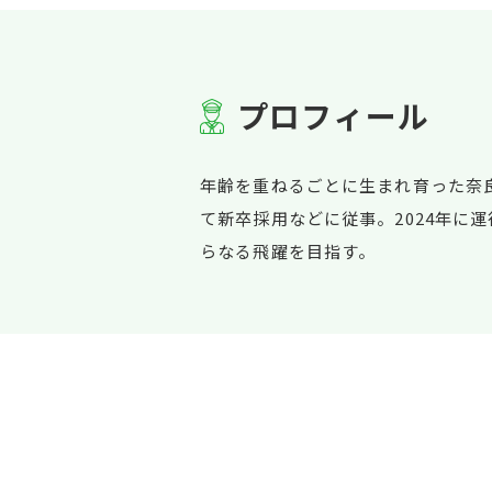
プ
ロ
フ
ィ
ー
ル
年齢を重ねるごとに生まれ育った奈
て新卒採用などに従事。2024年
らなる飛躍を目指す。