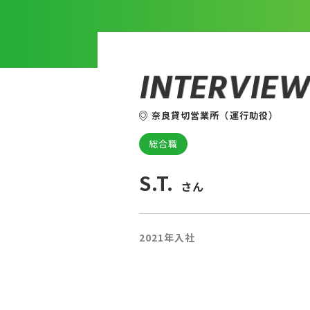
I
N
T
E
R
V
I
E
奈良貸切営業所（運行助役）
総合職
S.T.
さん
2021年入社