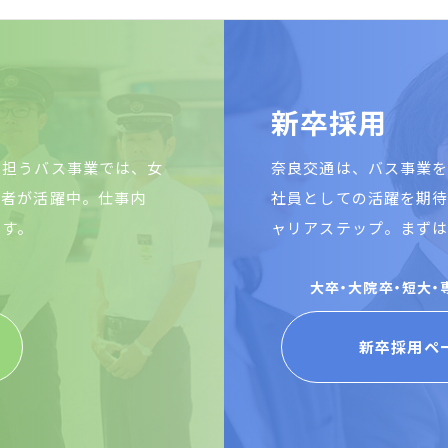
新
卒
採
用
を担うバス事業では、女
奈良交通は、バス事業
転者が活躍中。仕事内
社員としての活躍を期
ます。
ャリアステップ。まず
大卒・大院卒・短大
新卒採用ペ