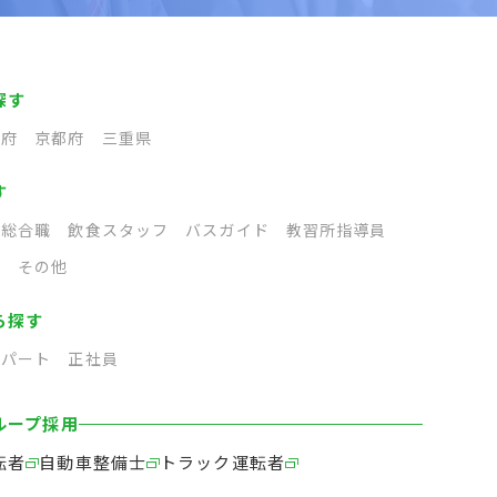
探す
阪府
京都府
三重県
す
総合職
飲食スタッフ
バスガイド
教習所指導員
フ
その他
ら探す
パート
正社員
ループ採用
転者
自動車整備士
トラック運転者