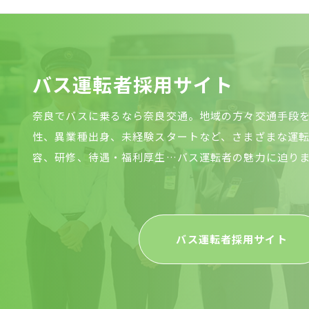
バ
ス
運
転
者
採
用
サ
イ
ト
奈良でバスに乗るなら奈良交通。地域の方々交通手段
性、異業種出身、未経験スタートなど、さまざまな運
容、研修、待遇・福利厚生…バス運転者の魅力に迫り
バス運転者採用サイト