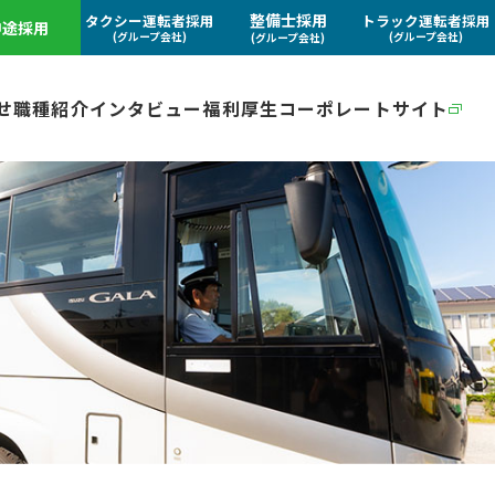
整備士採用
タクシー運転者採用
トラック運転者採用
中途採用
(グループ会社)
(グループ会社)
(グループ会社)
せ
職種紹介
インタビュー
福利厚生
コーポレートサイト