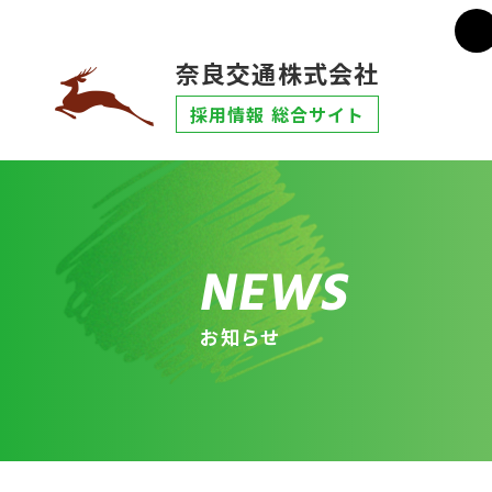
奈良交通株式会社
採用情報 総合サイト
N
E
W
S
お
知
ら
せ