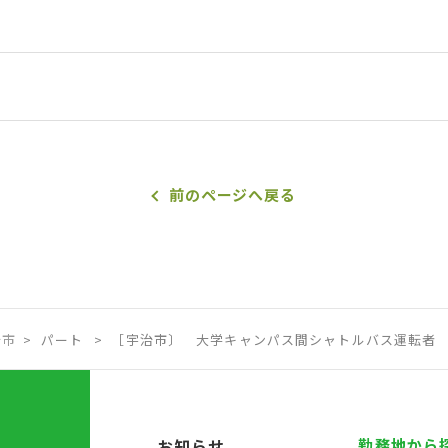
前のページへ戻る
治市
パート
［宇治市〕 大学キャンパス間シャトルバス運転者 ≪
お知らせ
勤務地から