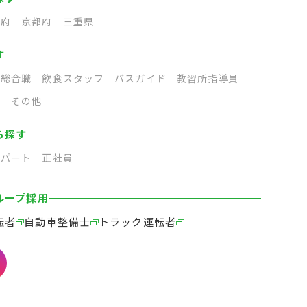
阪府
京都府
三重県
す
総合職
飲食スタッフ
バスガイド
教習所指導員
フ
その他
ら探す
パート
正社員
ループ採用
転者
自動車整備士
トラック運転者
TOP