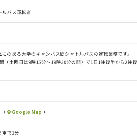
トルバス運転者
区にのある大学のキャンパス間シャトルバスの運転業務です。
0分の間（土曜日は9時15分～19時30分の間）で1日1往復半から
 （
Google Map
）
ら車で1分