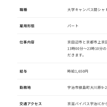
職種
大学キャンパス間シャ
雇用形態
パート
仕事内容
京田辺市と京都市上京
13時00分～23時1
だきます。
給与
時給1,650円
勤務地
宇治市槙島町大川原9-2
交通アクセス
京滋バイパス宇治ICか