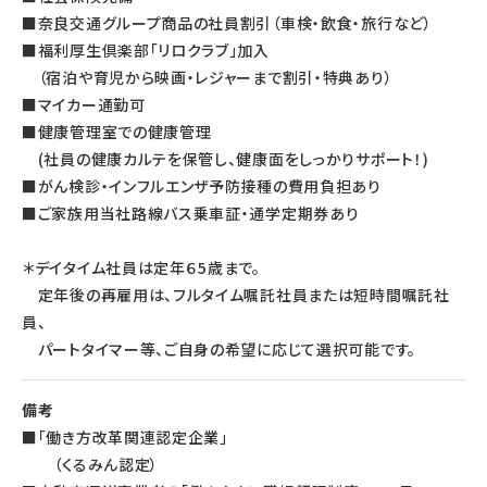
■奈良交通グループ商品の社員割引（車検・飲食・旅行など）
■福利厚生倶楽部「リロクラブ」加入
（宿泊や育児から映画・レジャーまで割引・特典あり）
■マイカー通勤可
■健康管理室での健康管理
(社員の健康カルテを保管し、健康面をしっかりサポート！)
■がん検診・インフルエンザ予防接種の費用負担あり
■ご家族用当社路線バス乗車証・通学定期券あり
＊デイタイム社員は定年６5歳まで。
定年後の再雇用は、フルタイム嘱託社員または短時間嘱託社
員、
パートタイマー等、ご自身の希望に応じて選択可能です。
備考
■「働き方改革関連認定企業」
（くるみん認定）