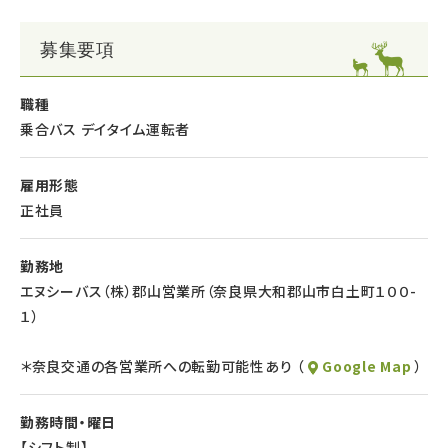
勤務、
充実した研修体制でプロドライバーへの成長をサポート。
フルタイム勤務は難しい…そんな方におすすめのお仕事です！
未経験・ブランクある方も安心してスタートできます♪
募集要項
＊生活スタイルにあわせ、月給制正社員への移行も可能です
さらに「大型二種免許取得費用全額負担支援制度」など入社に際
職種
して支援制度あり！
乗合バス デイタイム運転者
★女性大歓迎★
雇用形態
バスドライバーというと、男性のイメージが強いですが、
正社員
当社では男女問わず積極採用中！
勤務地
40名以上の女性運転者が活躍中☆
エヌシーバス（株）郡山営業所（奈良県大和郡山市白土町１００-
１）
★育児・介護等で短時間勤務を希望される方★
時給制正社員「デイタイム社員」制度（女性限定）あり！
＊奈良交通の各営業所への転勤可能性あり （
Google Map
）
詳しくはお問合せください。
※ポジティブアクション 女性専用求人※
勤務時間・曜日
【シフト制】