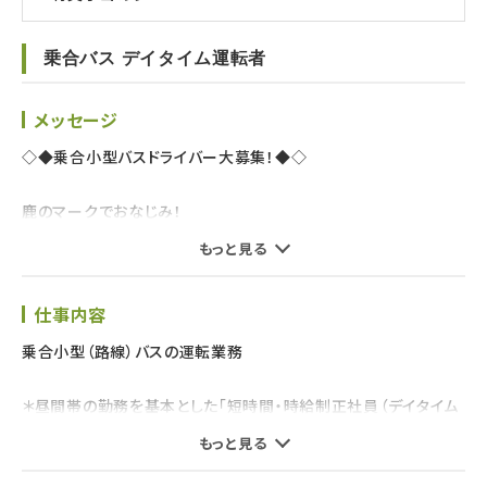
乗合バス デイタイム運転者
メッセージ
◇◆乗合小型バスドライバー大募集！◆◇
鹿のマークでおなじみ！
奈良交通で、憧れの「バスドライバー」の夢を叶えませんか？
もっと見る
バスドライバーといえば、早朝・深夜など不規則勤務のイメージが
仕事内容
あるかもしれません。
奈良交通の「デイタイム社員」なら、「育児や介護で不規則勤務は
乗合小型（路線）バスの運転業務
難しい…」という方でもバス運転者を目指せます！
＊昼間帯の勤務を基本とした「短時間・時給制正社員（デイタイム
乗合小型バスドライバーなら、普通免許のみでOK。
社員）」
もっと見る
19歳（普通免許取得後1年）以上からご応募可能です！
＊バス運転者に憧れるけど、育児や介護など様々な理由で不規則