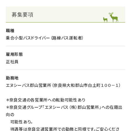
その他「入社支度金 最大５０万円」など、入社支援制度あり！
・基本給4年連続UP！
（詳細は選考時にご説明いたします）
・住宅補助最大月5万円支給！（30歳までに入社の方対象）
○研修センターで専門指導員が丁寧に指導。
募集要項
・赴任手当新設！
運転操作やお客様への接遇など、プロドライバーへの成長を支
関西圏以外の方を対象に最大30万円支給
援します！
職種
乗合小型バスドライバー（路線バス運転者）
さらに「大型二種免許取得費用全額負担支援制度」「入社支度金
＊小型バス→中型バス→大型バスと、段階的にキャリアアップして
制度（最大50万円）」など、入社に際して様々な支援制度がござい
頂きます
雇用形態
ます。
経験を積んで、高速バス（夜行・昼行）、リムジンバス、貸切バス
正社員
への
奈良交通は金銭面でも皆様をサポートします！！
挑戦も可能です！
勤務地
エヌシーバス郡山営業所（奈良県大和郡山市白土町１００－１）
★女性大歓迎★
バスドライバーというと、男性イメージが強いですが、
＊奈良交通の各営業所への転勤可能性あり
当社では男女問わず積極採用中！
＊奈良交通グループ「エヌシーバス（株）郡山営業所」への在籍出
向の
40名以上の女性運転者が活躍中☆
可能性あり。
待遇等は奈良交通営業所での勤務と同様です。ご安心くださ
★育児・介護等で短時間勤務を希望される方★