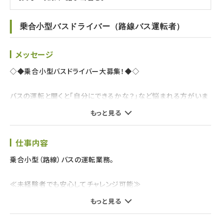
乗合小型バスドライバー（路線バス運転者）
メッセージ
◇◆乗合小型バスドライバー大募集！◆◇
バスの運転と聞くと「自分にできるかな？」など悩まれる方がいま
す。
もっと見る
安心してください！！
当社では充実した研修施設やサポート体制が整っており、小型バ
仕事内容
ス⇒中型バス⇒大型バスと順番にキャリアアップしていただけま
す。
乗合小型（路線）バスの運転業務。
また、採用の7割の方が未経験者ですが、そんな方でもプロのバス
≪未経験者でも安心してチャレンジ可能≫
運転者として活躍いただけます！！
もっと見る
○奈良交通直営の自動車教習所で大型二種免許が取得可能！
★金銭面のサポート★