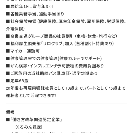
■昇給年1回、賞与年3回
■各種乗務手当、通勤手当あり
■社会保険完備（健康保険、厚生年金保険、雇用保険、労災保険、
介護保険）
■奈良交通グループ商品の社員割引（車検・飲食・旅行など）
■福利厚生倶楽部「リロクラブ」加入（各種割引・特典あり）
■マイカー通勤可
■健康管理室での健康管理(健康カルテでサポート)
■がん検診・インフルエンザ予防接種の費用負担あり
■ご家族用の当社路線バス乗車証・通学定期あり
■定年65歳
定年後も再雇用嘱託社員として70歳まで、パートとして75歳まで
運転者として活躍できます！
備考
■「働き方改革関連認定企業」
（くるみん認定）