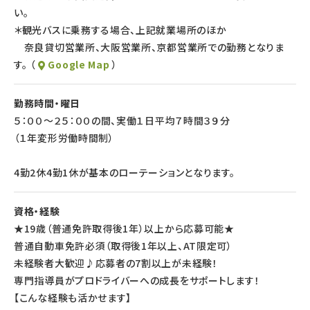
い。
時給制正社員「デイタイム社員」制度（女性限定）あり！
＊観光バスに乗務する場合、上記就業場所のほか
詳しくはお問合せください♪
奈良貸切営業所、大阪営業所、京都営業所での勤務となりま
す。 （
Google Map
）
※ポジティブアクション 女性専用求人※
勤務時間・曜日
５：００～２５：００の間、実働１日平均７時間３９分
（１年変形労働時間制）
4勤2休4勤1休が基本のローテーションとなります。
資格・経験
★19歳（普通免許取得後1年）以上から応募可能★
普通自動車免許必須（取得後1年以上、AT限定可）
未経験者大歓迎♪応募者の7割以上が未経験！
専門指導員がプロドライバーへの成長をサポートします！
【こんな経験も活かせます】